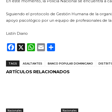
En este momento, la Policía Nacional se encuentra a carg
Siguiendo el protocolo de Gestión Humana de la organiza
apoyo psicológico por un equipo de profesionales de la i
Listín Diario
F
X
W
E
C
a
h
m
o
c
a
ai
m
TAGS
ASALTANTES
BANCO POPULAR DOMINICANO
DISTRIT
e
ts
l
p
ARTÍCULOS RELACIONADOS
b
A
ar
o
p
ti
o
p
r
k
Nacionales
Nacionales