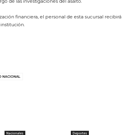
o de las investigaciones del asalto.
ción financiera, el personal de esta sucursal recibirá
nstitución.
O NACIONAL
Nacionales
Deportes