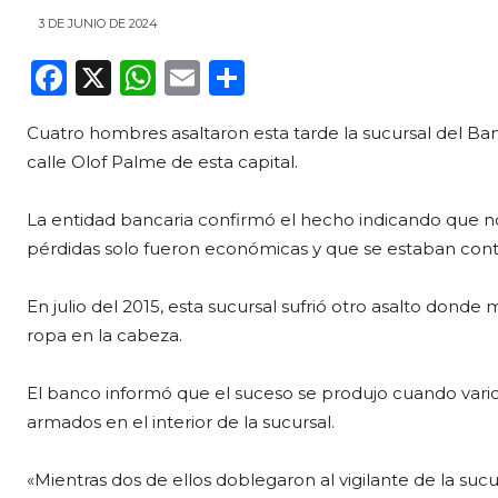
3 DE JUNIO DE 2024
F
X
W
E
C
a
h
m
o
Cuatro hombres asaltaron esta tarde la sucursal del B
c
a
ai
m
calle Olof Palme de esta capital.
e
ts
l
p
b
A
ar
La entidad bancaria confirmó el hecho indicando que n
o
p
ti
pérdidas solo fueron económicas y que se estaban cont
o
p
r
En julio del 2015, esta sucursal sufrió otro asalto dond
k
ropa en la cabeza.
El banco informó que el suceso se produjo cuando vario
armados en el interior de la sucursal.
«Mientras dos de ellos doblegaron al vigilante de la suc