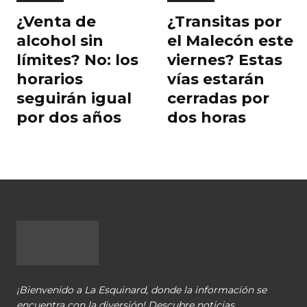
¿Venta de
¿Transitas por
alcohol sin
el Malecón este
límites? No: los
viernes? Estas
horarios
vías estarán
seguirán igual
cerradas por
por dos años
dos horas
¡Bienvenido a La Esquinard, donde la información se
encuentra con la diversión! Descubre noticias