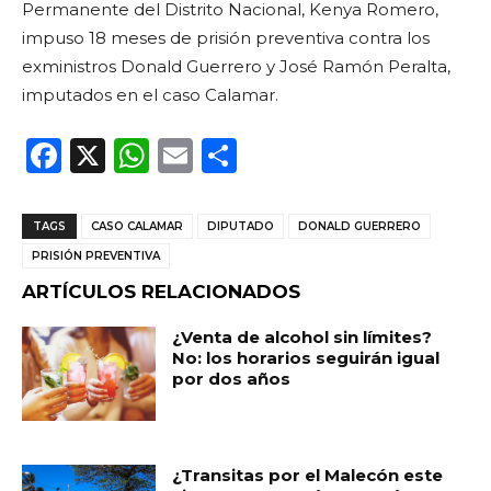
Permanente del Distrito Nacional, Kenya Romero,
impuso 18 meses de prisión preventiva contra los
exministros Donald Guerrero y José Ramón Peralta,
imputados en el caso Calamar.
F
X
W
E
C
a
h
m
o
c
a
ai
m
TAGS
CASO CALAMAR
DIPUTADO
DONALD GUERRERO
e
ts
l
p
PRISIÓN PREVENTIVA
b
A
ar
ARTÍCULOS RELACIONADOS
o
p
ti
¿Venta de alcohol sin límites?
o
p
r
No: los horarios seguirán igual
por dos años
k
¿Transitas por el Malecón este