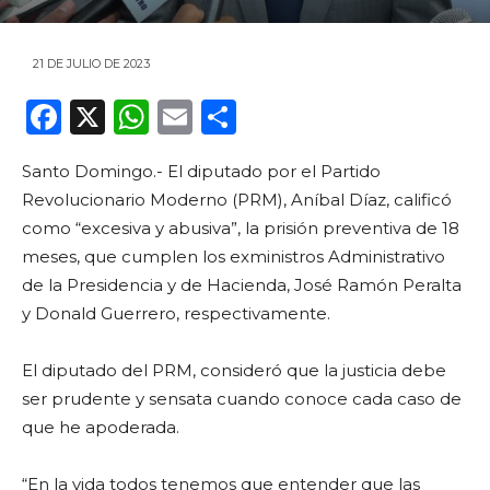
21 DE JULIO DE 2023
F
X
W
E
C
a
h
m
o
Santo Domingo.- El diputado por el Partido
c
a
ai
m
Revolucionario Moderno (PRM), Aníbal Díaz, calificó
e
ts
l
p
como “excesiva y abusiva”, la prisión preventiva de 18
b
A
ar
meses, que cumplen los exministros Administrativo
o
p
ti
de la Presidencia y de Hacienda, José Ramón Peralta
y Donald Guerrero, respectivamente.
o
p
r
k
El diputado del PRM, consideró que la justicia debe
ser prudente y sensata cuando conoce cada caso de
que he apoderada.
“En la vida todos tenemos que entender que las