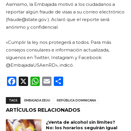
Asimismo, la Embajada motivó a los ciudadanos a
reportar algún fraude de visas a su correo electrónico
(
fraude@state.gov
). Aclaró que el reporte será
anónimo y confidencial.
«Cumplir la ley nos protegerá a todos. Para más
consejos consulares e información actualizada,
síguenos en Twitter, Instagram y Facebook:
@EmbajadaUSAenRD», indicó.
F
X
W
E
C
a
h
m
o
c
a
ai
m
TAGS
EMBAJADA EEUU
REPÚBLICA DOMINICANA
e
ts
l
p
ARTÍCULOS RELACIONADOS
b
A
ar
¿Venta de alcohol sin límites?
o
p
ti
No: los horarios seguirán igual