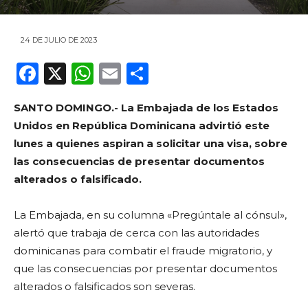
24 DE JULIO DE 2023
F
X
W
E
C
a
h
m
o
SANTO DOMINGO.- La Embajada de los Estados
c
a
ai
m
Unidos en República Dominicana advirtió este
e
ts
l
p
lunes a quienes aspiran a solicitar una visa, sobre
b
A
ar
las consecuencias de presentar documentos
o
p
ti
alterados o falsificado.
o
p
r
La Embajada, en su columna «Pregúntale al cónsul»,
k
alertó que trabaja de cerca con las autoridades
dominicanas para combatir el fraude migratorio, y
que las consecuencias por presentar documentos
alterados o falsificados son severas.