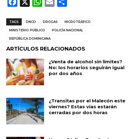
F
X
W
E
C
a
h
m
o
c
a
ai
m
TAGS
DNCD
DROGAS
MICROTRÁFICO
e
ts
l
p
MINISTERIO PÚBLICO
POLICÍA NACIONAL
b
A
ar
REPÚBLICA DOMINICANA
o
p
ti
ARTÍCULOS RELACIONADOS
o
p
r
¿Venta de alcohol sin límites?
No: los horarios seguirán igual
k
por dos años
¿Transitas por el Malecón este
viernes? Estas vías estarán
cerradas por dos horas