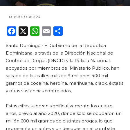
10 DE JULIO DE 2023
F
X
W
E
C
a
h
m
o
Santo Domingo.- El Gobierno de la República
c
a
ai
m
Dominicana, a través de la Dirección Nacional de
e
ts
l
p
Control de Drogas (DNCD) y la Policía Nacional,
b
A
ar
apoyados por miembros del Ministerio Público, han
o
p
ti
sacado de las calles más de 9 millones 400 mil
gramos de cocaína, heroína, marihuana, crack, éxtasis
o
p
r
y otras sustancias controladas,
k
Estas cifras superan significativamente los cuatro
años, previo al año 2020, donde solo se ocuparon un
millón 600 mil gramos de distintas drogas, lo que
representa un antes y un después en el combate