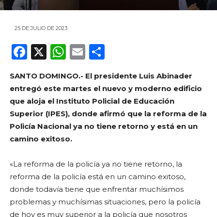
25 DE JULIO DE 2023
F
X
W
E
C
a
h
m
o
SANTO DOMINGO.- El presidente Luis Abinader
c
a
ai
m
entregó este martes el nuevo y moderno edificio
e
ts
l
p
que aloja el Instituto Policial de Educación
b
A
ar
Superior (IPES), donde afirmó que la reforma de la
o
p
ti
Policía Nacional ya no tiene retorno y está en un
camino exitoso.
o
p
r
k
«La reforma de la policía ya no tiene retorno, la
reforma de la policía está en un camino exitoso,
donde todavía tiene que enfrentar muchísimos
problemas y muchísimas situaciones, pero la policía
de hoy es muy superior a la policía que nosotros