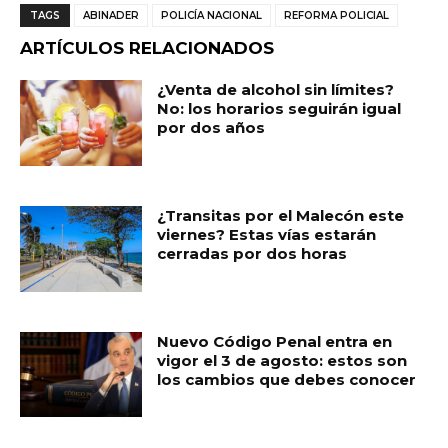
c
a
ai
m
TAGS
ABINADER
POLICÍA NACIONAL
REFORMA POLICIAL
e
ts
l
p
ARTÍCULOS RELACIONADOS
b
A
ar
¿Venta de alcohol sin límites?
o
p
ti
No: los horarios seguirán igual
por dos años
o
p
r
k
¿Transitas por el Malecón este
viernes? Estas vías estarán
cerradas por dos horas
Nuevo Código Penal entra en
vigor el 3 de agosto: estos son
los cambios que debes conocer