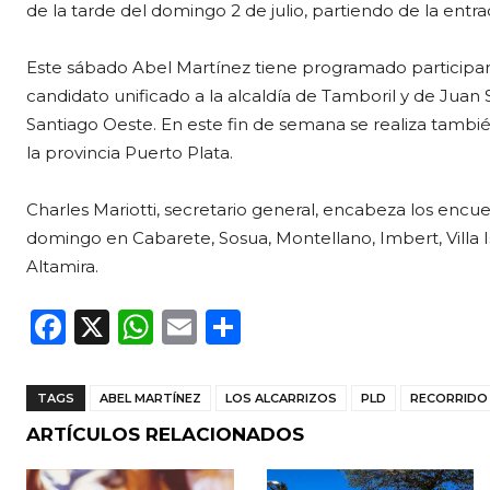
de la tarde del domingo 2 de julio, partiendo de la entra
Este sábado Abel Martínez tiene programado participar 
candidato unificado a la alcaldía de Tamboril y de Juan
Santiago Oeste. En este fin de semana se realiza tambié
la provincia Puerto Plata.
Charles Mariotti, secretario general, encabeza los encue
domingo en Cabarete, Sosua, Montellano, Imbert, Villa 
Altamira.
F
X
W
E
C
a
h
m
o
c
a
ai
m
TAGS
ABEL MARTÍNEZ
LOS ALCARRIZOS
PLD
RECORRIDO
e
ts
l
p
ARTÍCULOS RELACIONADOS
b
A
ar