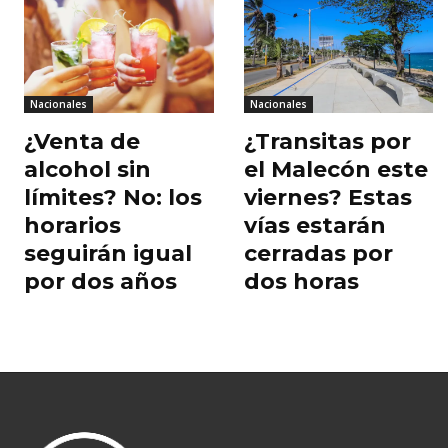
o
p
ti
o
p
r
k
Nacionales
Nacionales
¿Venta de
¿Transitas por
alcohol sin
el Malecón este
límites? No: los
viernes? Estas
horarios
vías estarán
seguirán igual
cerradas por
por dos años
dos horas