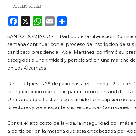
1 DE JULIO DE 2023
F
X
W
E
C
a
h
m
o
SANTO DOMINGO.- El Partido de la Liberación Dominica
c
a
ai
m
semana continuar con el proceso de inscripción de sus p
e
ts
l
p
candidato presidencial, Abel Martínez, confirmó su pre
b
A
ar
escogidos a unanimidad y participará en una marcha de pr
o
p
ti
en Los Alcarrizos.
o
p
r
Desde el jueves 29 de junio hasta el domingo 2 julio el
k
la organización que participarán como precandidatos o
Una verdadera fiesta ha constituido la inscripción de los
directores y vocales, ante sus respectivas Comisiones E
Contra el alto costo de la vida, la inseguridad por más e
a participar en la marcha que será encabezada por Abel 