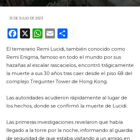
31 DE JULIO DE 2023
F
X
W
E
C
a
h
m
o
El temerario Remi Lucidi, también conocido como
c
a
ai
m
Remi Enigma, famoso en todo el mundo por sus
e
ts
l
p
hazañas al escalar rascacielos, encontró trágicamente
b
A
ar
la muerte a sus 30 años tras caer desde el piso 68 del
o
p
ti
complejo Tregunter Tower de Hong Kong.
o
p
r
Las autoridades acudieron rápidamente al lugar de
k
los hechos, donde se confirmó la muerte de Lucidi.
Las primeras investigaciones revelaron que había
llegado a la torre por la noche, informando al guardia
de seguridad de que estaba visitando a un amigo en