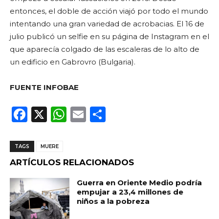
entonces, el doble de acción viajó por todo el mundo
intentando una gran variedad de acrobacias. El 16 de
julio publicó un selfie en su página de Instagram en el
que aparecía colgado de las escaleras de lo alto de
un edificio en Gabrovro (Bulgaria).
FUENTE INFOBAE
F
X
W
E
C
a
h
m
o
c
a
ai
m
TAGS
MUERE
e
ts
l
p
ARTÍCULOS RELACIONADOS
b
A
ar
Guerra en Oriente Medio podría
o
p
ti
empujar a 23,4 millones de
niños a la pobreza
o
p
r