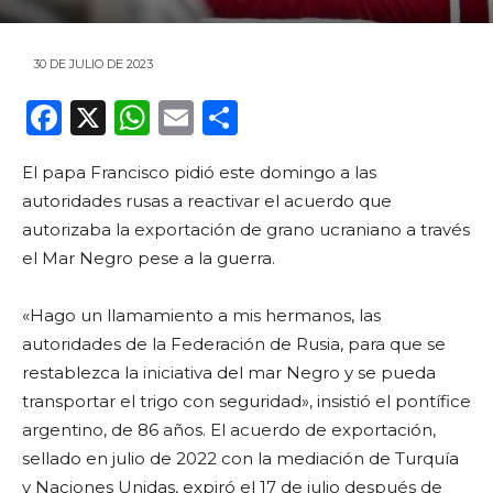
30 DE JULIO DE 2023
F
X
W
E
C
a
h
m
o
El papa Francisco pidió este domingo a las
c
a
ai
m
autoridades rusas a reactivar el acuerdo que
e
ts
l
p
autorizaba la exportación de grano ucraniano a través
b
A
ar
el Mar Negro pese a la guerra.
o
p
ti
«Hago un llamamiento a mis hermanos, las
o
p
r
autoridades de la Federación de Rusia, para que se
k
restablezca la iniciativa del mar Negro y se pueda
transportar el trigo con seguridad», insistió el pontífice
argentino, de 86 años. El acuerdo de exportación,
sellado en julio de 2022 con la mediación de Turquía
y Naciones Unidas, expiró el 17 de julio después de