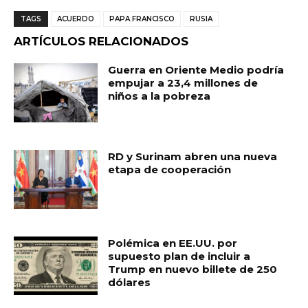
c
a
ai
m
TAGS
ACUERDO
PAPA FRANCISCO
RUSIA
e
ts
l
p
ARTÍCULOS RELACIONADOS
b
A
ar
Guerra en Oriente Medio podría
o
p
ti
empujar a 23,4 millones de
niños a la pobreza
o
p
r
k
RD y Surinam abren una nueva
etapa de cooperación
Polémica en EE.UU. por
supuesto plan de incluir a
Trump en nuevo billete de 250
dólares