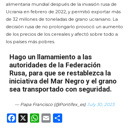
alimentaria mundial después de la invasión rusa de
Ucrania en febrero de 2022, y permitió exportar más
de 32 millones de toneladas de grano ucraniano. La
decisión rusa de no prolongarlo provocó un aumento
de los precios de los cereales y afectó sobre todo a
los países más pobres.
Hago un llamamiento a las
autoridades de la Federación
Rusa, para que se restablezca la
iniciativa del Mar Negro y el grano
sea transportado con seguridad.
— Papa Francisco (@Pontifex_es)
July 30, 2023
F
X
W
E
C
a
h
m
o