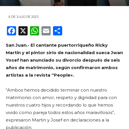
6 DE JULIO DE 2023
F
X
W
E
C
a
h
m
o
San Juan.- El cantante puertorriqueño Ricky
c
a
ai
m
Martin y el pintor sirio de nacionalidad sueca Jwan
e
ts
l
p
Yosef han anunciado su divorcio después de seis
b
A
ar
años de matrimonio, según confirmaron ambos
o
p
ti
artistas a la revista “People».
o
p
r
“Ambos hemos decidido terminar con nuestro
k
matrimonio con amor, respeto y dignidad para con
nuestros cuatro hijos y recordando lo que hemos
vivido como pareja todos estos años maravillosos”,
expresaron Martin y Josef en declaraciones a la
publicación.