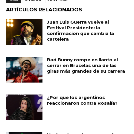
e
ts
l
p
ARTÍCULOS RELACIONADOS
b
A
ar
Juan Luis Guerra vuelve al
o
p
ti
Festival Presidente: la
confirmación que cambia la
o
p
r
cartelera
k
Bad Bunny rompe en llanto al
cerrar en Bruselas una de las
giras más grandes de su carrera
¿Por qué los argentinos
reaccionaron contra Rosalía?