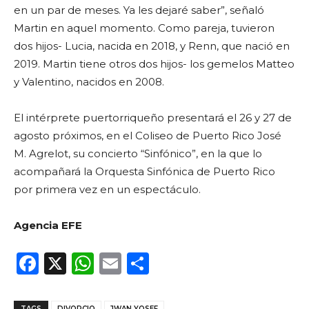
en un par de meses. Ya les dejaré saber”, señaló
Martin en aquel momento. Como pareja, tuvieron
dos hijos- Lucia, nacida en 2018, y Renn, que nació en
2019. Martin tiene otros dos hijos- los gemelos Matteo
y Valentino, nacidos en 2008.
El intérprete puertorriqueño presentará el 26 y 27 de
agosto próximos, en el Coliseo de Puerto Rico José
M. Agrelot, su concierto “Sinfónico”, en la que lo
acompañará la Orquesta Sinfónica de Puerto Rico
por primera vez en un espectáculo.
Agencia EFE
F
X
W
E
C
a
h
m
o
c
a
ai
m
TAGS
DIVORCIO
JWAN YOSEF