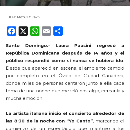
11 DE MAYO DE 2026
F
X
W
E
C
a
h
m
o
Santo Domingo.-
Laura Pausini regresó a
c
a
ai
m
República Dominicana después de 14 años y el
e
ts
l
p
público respondió como si nunca se hubiera ido
.
b
A
ar
Desde que apareció en escena, el ambiente cambió
o
p
ti
por completo en el Óvalo de Ciudad Ganadera,
donde miles de personas cantaron junto a ella cada
o
p
r
tema de una noche que mezcló nostalgia, cercanía y
k
mucha emoción.
La artista italiana inició el concierto alrededor de
las 8:30 de la noche con “Yo Canto”
, marcando el
comienzo de un espectáculo que mantuvo a los