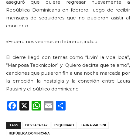
aseguró que quiere regresar nuevamente a
República Dominicana en febrero, luego de recibir
mensajes de seguidores que no pudieron asistir al
concierto.
«Espero nos veamos en febrero», indicó.
El cierre llegó con temas como “Livin’ la vida loca”,
“Mariposa Tecknicolor” y “Quiero decirte que te amo”,
canciones que pusieron fin a una noche marcada por
la emoción, la nostalgia y la conexión entre Laura
Pausini y el público dominicano.
F
X
W
E
C
a
h
m
o
c
a
ai
m
TAGS
DESTACADA2
ESQUINARD
LAURA PAUSINI
e
ts
l
p
REPÚBLICA DOMINICANA