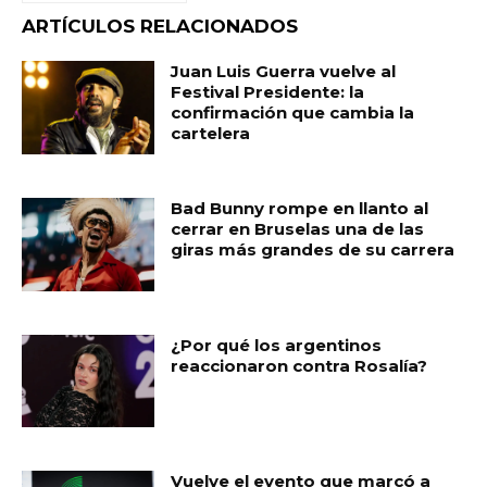
b
A
ar
ARTÍCULOS RELACIONADOS
o
p
ti
Juan Luis Guerra vuelve al
o
p
r
Festival Presidente: la
confirmación que cambia la
k
cartelera
Bad Bunny rompe en llanto al
cerrar en Bruselas una de las
giras más grandes de su carrera
¿Por qué los argentinos
reaccionaron contra Rosalía?
Vuelve el evento que marcó a