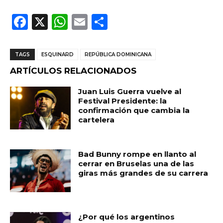
F
X
W
E
C
a
h
m
o
c
a
ai
m
TAGS
ESQUINARD
REPÚBLICA DOMINICANA
e
ts
l
p
ARTÍCULOS RELACIONADOS
b
A
ar
Juan Luis Guerra vuelve al
o
p
ti
Festival Presidente: la
confirmación que cambia la
o
p
r
cartelera
k
Bad Bunny rompe en llanto al
cerrar en Bruselas una de las
giras más grandes de su carrera
¿Por qué los argentinos