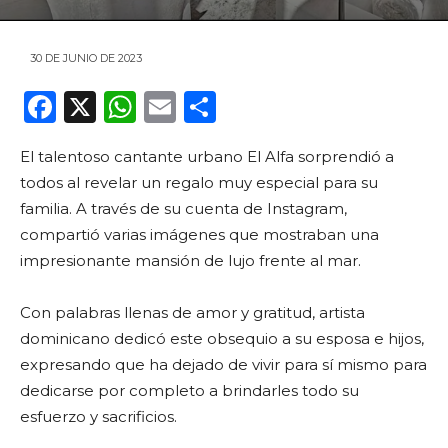
30 DE JUNIO DE 2023
F
X
W
E
C
a
h
m
o
El talentoso cantante urbano El Alfa sorprendió a
c
a
ai
m
todos al revelar un regalo muy especial para su
e
ts
l
p
familia. A través de su cuenta de Instagram,
b
A
ar
compartió varias imágenes que mostraban una
o
p
ti
impresionante mansión de lujo frente al mar.
o
p
r
Con palabras llenas de amor y gratitud, artista
k
dominicano dedicó este obsequio a su esposa e hijos,
expresando que ha dejado de vivir para sí mismo para
dedicarse por completo a brindarles todo su
esfuerzo y sacrificios.