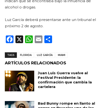
indican que se encontraba bajo la influencia de
alcohol o drogas.
Luz García deberá presentarse ante un tribunal el
próximo 2 de agosto.
F
X
W
E
C
a
h
m
o
c
a
ai
m
TAGS
FLORIDA
LUZ GARCÍA
MIAMI
e
ts
l
p
ARTÍCULOS RELACIONADOS
b
A
ar
Juan Luis Guerra vuelve al
o
p
ti
Festival Presidente: la
confirmación que cambia la
o
p
r
cartelera
k
Bad Bunny rompe en llanto al
cerrar en Bruselas una de las