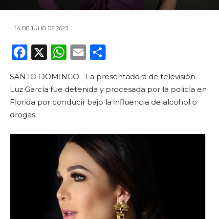
14 DE JULIO DE 2023
F
X
W
E
C
a
h
m
o
SANTO DOMINGO.- La presentadora de televisión
c
a
ai
m
Luz García fue detenida y procesada por la policía en
e
ts
l
p
Florida por conducir bajo la influencia de alcohol o
b
A
ar
drogas.
o
p
ti
o
p
r
k