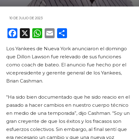
10 DE JULIO DE 2023
F
X
W
E
C
a
h
m
o
Los Yankees de Nueva York anunciaron el domingo
c
a
ai
m
que Dillon Lawson fue relevado de sus funciones
e
ts
l
p
como coach de bateo. El anuncio fue hecho por el
b
A
ar
vicepresidente y gerente general de los Yankees,
o
p
ti
Brian Cashman.
o
p
r
“Ha sido bien documentado que he sido reacio en el
k
pasado a hacer cambios en nuestro cuerpo técnico
en medio de una temporada”, dijo Cashman. “Soy un
gran creyente de que los éxitos y los fracasos son
esfuerzos colectivos. Sin embargo, al final sentí que
era necesario un cambio y que una nueva voz