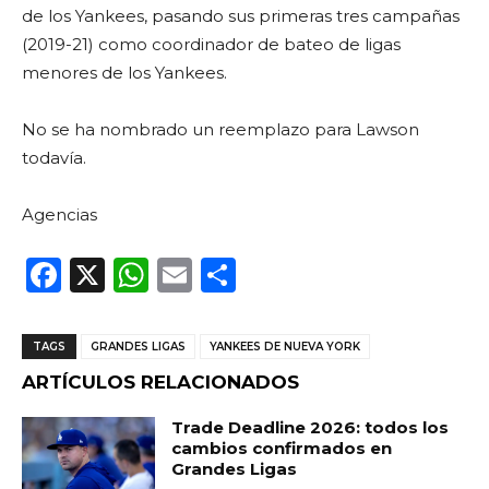
de los Yankees, pasando sus primeras tres campañas
(2019-21) como coordinador de bateo de ligas
menores de los Yankees.
No se ha nombrado un reemplazo para Lawson
todavía.
Agencias
F
X
W
E
C
a
h
m
o
c
a
ai
m
TAGS
GRANDES LIGAS
YANKEES DE NUEVA YORK
e
ts
l
p
ARTÍCULOS RELACIONADOS
b
A
ar
Trade Deadline 2026: todos los
o
p
ti
cambios confirmados en
Grandes Ligas
o
p
r