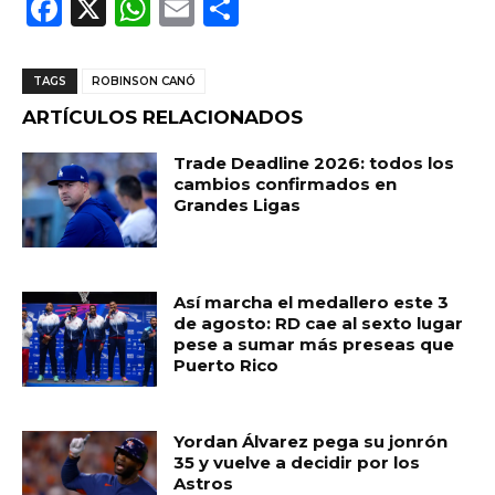
F
X
W
E
C
a
h
m
o
c
a
ai
m
TAGS
ROBINSON CANÓ
e
ts
l
p
ARTÍCULOS RELACIONADOS
b
A
ar
Trade Deadline 2026: todos los
o
p
ti
cambios confirmados en
Grandes Ligas
o
p
r
k
Así marcha el medallero este 3
de agosto: RD cae al sexto lugar
pese a sumar más preseas que
Puerto Rico
Yordan Álvarez pega su jonrón
35 y vuelve a decidir por los
Astros