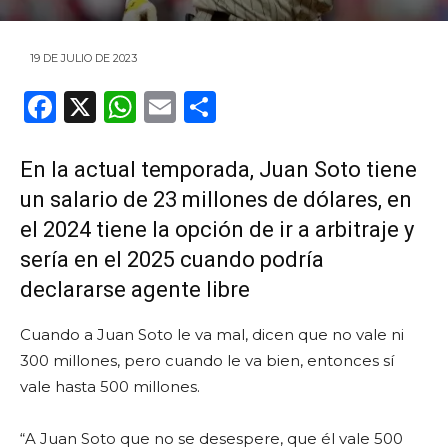
19 DE JULIO DE 2023
F
X
W
E
C
a
h
m
o
c
a
ai
m
En la actual temporada, Juan Soto tiene
e
ts
l
p
un salario de 23 millones de dólares, en
b
A
ar
el 2024 tiene la opción de ir a arbitraje y
sería en el 2025 cuando podría
o
p
ti
declararse agente libre
o
p
r
k
Cuando a Juan Soto le va mal, dicen que no vale ni
300 millones, pero cuando le va bien, entonces sí
vale hasta 500 millones.
“A Juan Soto que no se desespere, que él vale 500