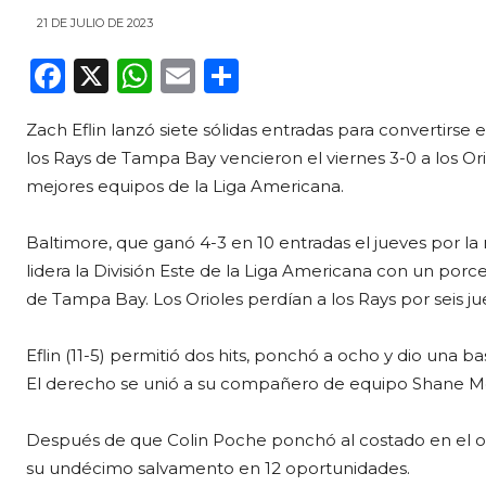
21 DE JULIO DE 2023
F
X
W
E
C
a
h
m
o
Zach Eflin lanzó siete sólidas entradas para convertirse 
c
a
ai
m
los Rays de Tampa Bay vencieron el viernes 3-0 a los O
e
ts
l
p
mejores equipos de la Liga Americana.
b
A
ar
o
p
ti
Baltimore, que ganó 4-3 en 10 entradas el jueves por la 
lidera la División Este de la Liga Americana con un porc
o
p
r
de Tampa Bay. Los Orioles perdían a los Rays por seis jue
k
Eflin (11-5) permitió dos hits, ponchó a ocho y dio una b
El derecho se unió a su compañero de equipo Shane McC
Después de que Colin Poche ponchó al costado en el octa
su undécimo salvamento en 12 oportunidades.