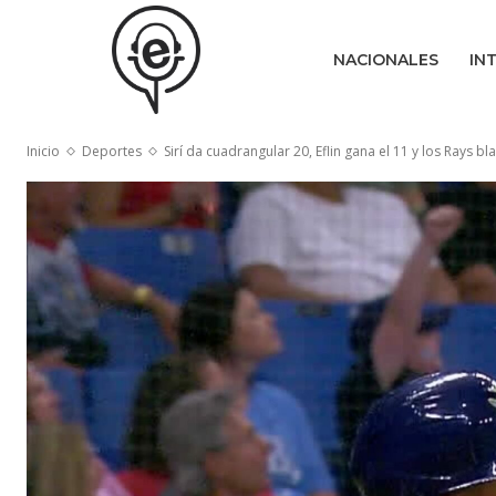
NACIONALES
IN
Inicio
Deportes
Sirí da cuadrangular 20, Eflin gana el 11 y los Rays bl