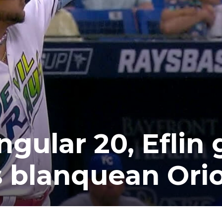
ngular 20, Eflin
ys blanquean Ori