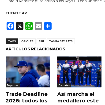
Harold Ramírez puso arriba a los Rays 1-0 con un sencil
FUENTE AP
F
X
W
E
C
a
h
m
o
c
a
ai
m
TAGS
ORIOLES
SIRÍ
TAMPA BAY RAYS
e
ts
l
p
ARTÍCULOS RELACIONADOS
b
A
ar
o
p
ti
o
p
r
k
Deportes
Deportes
Trade Deadline
Así marcha el
2026: todos los
medallero este