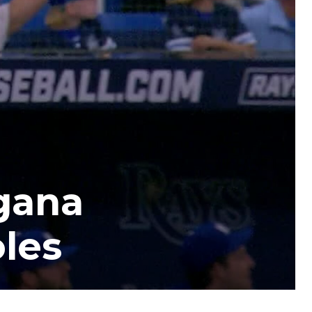
 gana
oles