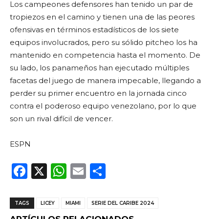
Los campeones defensores han tenido un par de
tropiezos en el camino y tienen una de las peores
ofensivas en términos estadísticos de los siete
equipos involucrados, pero su sólido pitcheo los ha
mantenido en competencia hasta el momento. De
su lado, los panameños han ejecutado múltiples
facetas del juego de manera impecable, llegando a
perder su primer encuentro en la jornada cinco
contra el poderoso equipo venezolano, por lo que
son un rival difícil de vencer.
ESPN
F
X
W
E
C
a
h
m
o
c
a
ai
m
TAGS
LICEY
MIAMI
SERIE DEL CARIBE 2024
e
ts
l
p