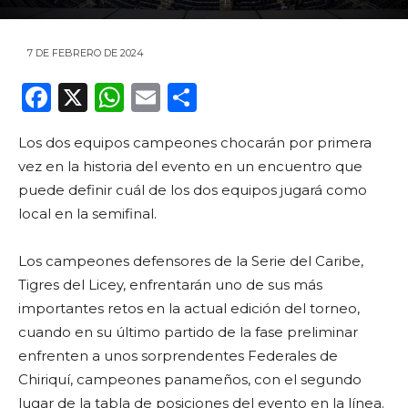
7 DE FEBRERO DE 2024
F
X
W
E
C
a
h
m
o
Los dos equipos campeones chocarán por primera
c
a
ai
m
vez en la historia del evento en un encuentro que
e
ts
l
p
puede definir cuál de los dos equipos jugará como
b
A
ar
local en la semifinal.
o
p
ti
Los campeones defensores de la Serie del Caribe,
o
p
r
Tigres del Licey, enfrentarán uno de sus más
k
importantes retos en la actual edición del torneo,
cuando en su último partido de la fase preliminar
enfrenten a unos sorprendentes Federales de
Chiriquí, campeones panameños, con el segundo
lugar de la tabla de posiciones del evento en la línea.