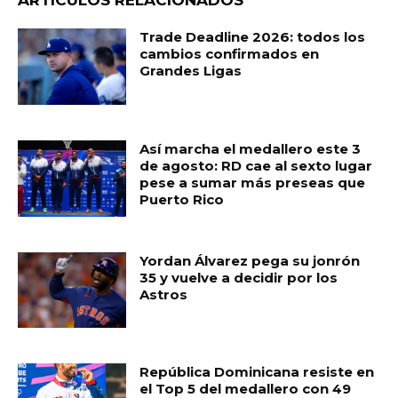
ARTÍCULOS RELACIONADOS
b
A
ar
Trade Deadline 2026: todos los
o
p
ti
cambios confirmados en
Grandes Ligas
o
p
r
k
Así marcha el medallero este 3
de agosto: RD cae al sexto lugar
pese a sumar más preseas que
Puerto Rico
Yordan Álvarez pega su jonrón
35 y vuelve a decidir por los
Astros
República Dominicana resiste en
el Top 5 del medallero con 49