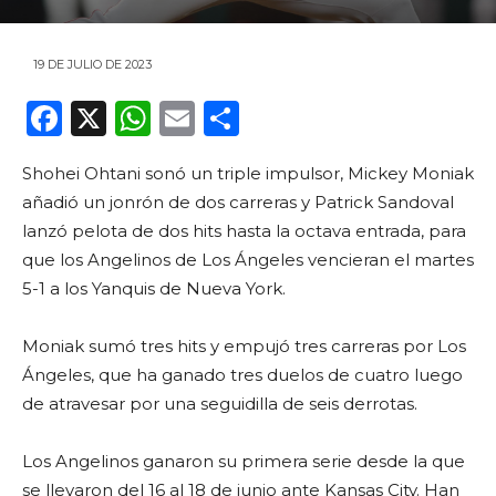
19 DE JULIO DE 2023
F
X
W
E
C
a
h
m
o
Shohei Ohtani sonó un triple impulsor, Mickey Moniak
c
a
ai
m
añadió un jonrón de dos carreras y Patrick Sandoval
e
ts
l
p
lanzó pelota de dos hits hasta la octava entrada, para
b
A
ar
que los Angelinos de Los Ángeles vencieran el martes
o
p
ti
5-1 a los Yanquis de Nueva York.
o
p
r
Moniak sumó tres hits y empujó tres carreras por Los
k
Ángeles, que ha ganado tres duelos de cuatro luego
de atravesar por una seguidilla de seis derrotas.
Los Angelinos ganaron su primera serie desde la que
se llevaron del 16 al 18 de junio ante Kansas City. Han