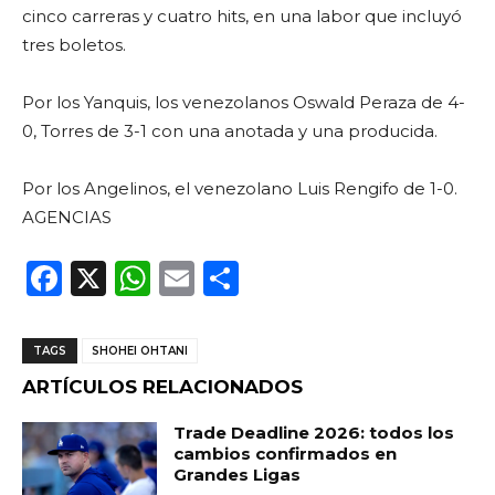
cinco carreras y cuatro hits, en una labor que incluyó
tres boletos.
Por los Yanquis, los venezolanos Oswald Peraza de 4-
0, Torres de 3-1 con una anotada y una producida.
Por los Angelinos, el venezolano Luis Rengifo de 1-0.
AGENCIAS
F
X
W
E
C
a
h
m
o
c
a
ai
m
TAGS
SHOHEI OHTANI
e
ts
l
p
ARTÍCULOS RELACIONADOS
b
A
ar
Trade Deadline 2026: todos los
o
p
ti
cambios confirmados en
Grandes Ligas
o
p
r