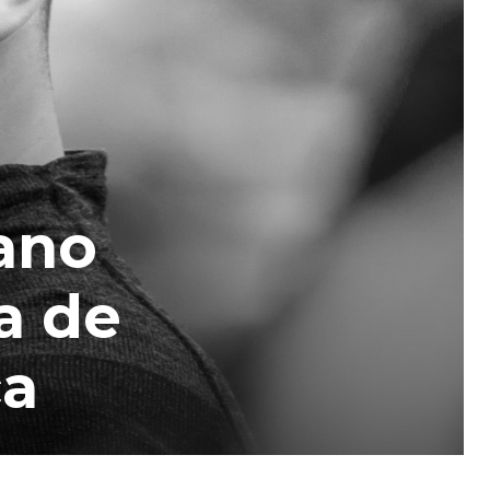
lano
a de
ca