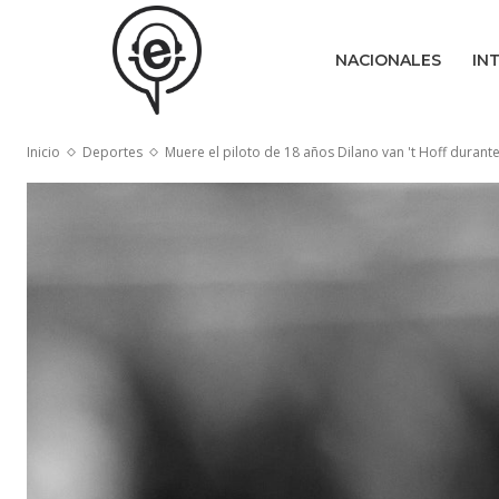
NACIONALES
IN
Inicio
Deportes
Muere el piloto de 18 años Dilano van 't Hoff durante