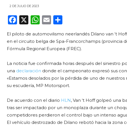
2 DE JULIO DE 2023
F
X
W
E
C
a
h
m
o
El piloto de automovilismo neerlandés Dilano van ‘t Hoff
c
a
ai
m
en el circuito belga de Spa-Francorchamps (provincia d
e
ts
l
p
Fórmula Regional Europea (FREC).
b
A
ar
o
p
ti
La noticia fue confirmada horas después del siniestro p
una
declaración
donde el campeonato expresó sus condol
o
p
r
«Estamos desolados por la pérdida de uno de nuestros m
k
su escudería, MP Motorsport.
De acuerdo con el diario
HLN
, Van ‘t Hoff golpeó una 
tras ser impactado por un monoplaza durante un choque 
competidores perdieron el control bajo un intenso aguac
El vehículo destrozado de Dilano rebotó hacia la zona c