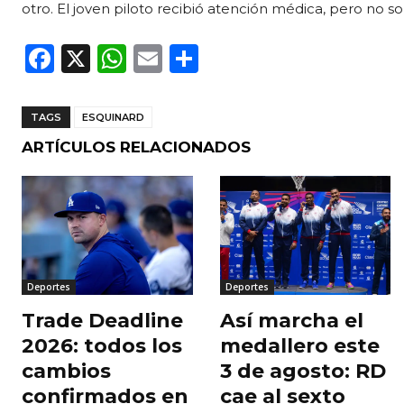
otro. El joven piloto recibió atención médica, pero no s
F
X
W
E
C
a
h
m
o
c
a
ai
m
TAGS
ESQUINARD
e
ts
l
p
ARTÍCULOS RELACIONADOS
b
A
ar
o
p
ti
o
p
r
k
Deportes
Deportes
Trade Deadline
Así marcha el
2026: todos los
medallero este
cambios
3 de agosto: RD
confirmados en
cae al sexto