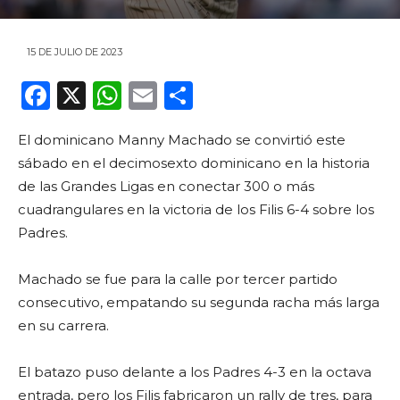
15 DE JULIO DE 2023
F
X
W
E
C
a
h
m
o
El dominicano Manny Machado se convirtió este
c
a
ai
m
sábado en el decimosexto dominicano en la historia
e
ts
l
p
de las Grandes Ligas en conectar 300 o más
b
A
ar
cuadrangulares en la victoria de los Filis 6-4 sobre los
o
p
ti
Padres.
o
p
r
Machado se fue para la calle por tercer partido
k
consecutivo, empatando su segunda racha más larga
en su carrera.
El batazo puso delante a los Padres 4-3 en la octava
entrada, pero los Filis fabricaron un rally de tres, para