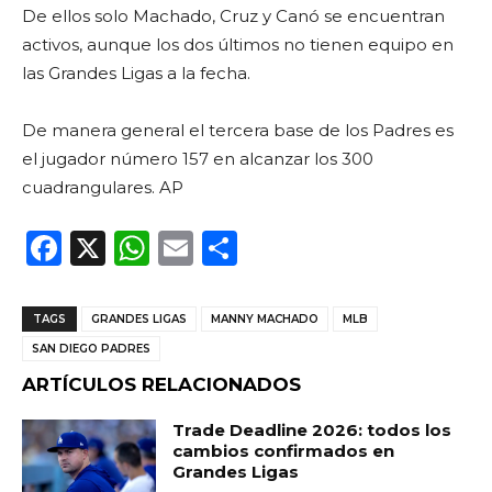
De ellos solo Machado, Cruz y Canó se encuentran
activos, aunque los dos últimos no tienen equipo en
las Grandes Ligas a la fecha.
De manera general el tercera base de los Padres es
el jugador número 157 en alcanzar los 300
cuadrangulares. AP
F
X
W
E
C
a
h
m
o
c
a
ai
m
TAGS
GRANDES LIGAS
MANNY MACHADO
MLB
e
ts
l
p
SAN DIEGO PADRES
b
A
ar
ARTÍCULOS RELACIONADOS
o
p
ti
Trade Deadline 2026: todos los
o
p
r
cambios confirmados en
Grandes Ligas