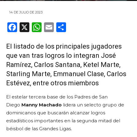
14 DE JULIO DE 2023
F
X
W
E
C
a
h
m
o
c
a
ai
m
El listado de los principales jugadores
e
ts
l
p
que van tras logros lo integran José
b
A
ar
Ramírez, Carlos Santana, Ketel Marte,
Starling Marte, Emmanuel Clase, Carlos
o
p
ti
Estévez, entre otros miembros
o
p
r
k
El estelar tercera base de los Padres de San
Diego
Manny Machado
lidera un selecto grupo de
dominicanos que buscarán alcanzar logros
estadísticos importantes en la segunda mitad del
béisbol de las Grandes Ligas.