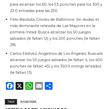
para alcanzar los 60, los 53 ponches para los 300 y
22.0 entradas para las 250.
Félix Bautista, Orioles de Baltimore. Sin dudas, el
más dominante relevista de Las Mayores en la
primera mitad. Busca alcanzar los 50 juegos
salvados (le faltan 12) y los 200 ponches (le faltan
28).
Carlos Estévez, Angelinos de Los Ángeles. Buscará
alcanzar los 50 juegos salvados (le faltan 4, los 400
ponches (le faltan 45) y los 350.0 innings lanzados
(le faltan 13).
F
X
W
E
C
a
h
m
o
c
a
ai
m
TAGS
JUGADORES