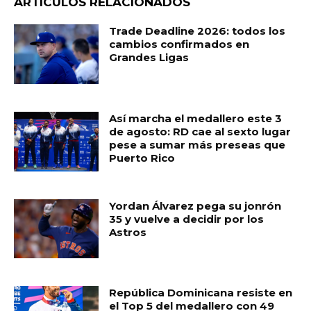
e
ts
l
p
ARTÍCULOS RELACIONADOS
b
A
ar
Trade Deadline 2026: todos los
o
p
ti
cambios confirmados en
Grandes Ligas
o
p
r
k
Así marcha el medallero este 3
de agosto: RD cae al sexto lugar
pese a sumar más preseas que
Puerto Rico
Yordan Álvarez pega su jonrón
35 y vuelve a decidir por los
Astros
República Dominicana resiste en
el Top 5 del medallero con 49