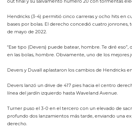
out final y su salvamento número 20 con tormentas eléc
Hendricks (3-4) permitió cinco carreras y ocho hits en c
bases por bolas. El derecho concedió cuatro jonrones, t
de mayo de 2022.
“Ese tipo (Devers) puede batear, hombre. Te diré eso”
en las bolas, hombre. Obviamente, uno de los mejores ju
Devers y Duvall aplastaron los cambios de Hendricks en
Devers lanzó un drive de 417 pies hacia el centro derech
línea del jardín izquierdo hasta Waveland Avenue.
Turner puso el 3-0 en el tercero con un elevado de sacr
profundo dos lanzamientos más tarde, enviando una expl
derecho.