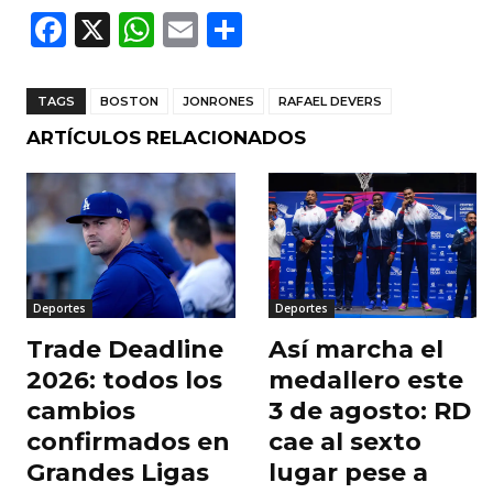
F
X
W
E
C
a
h
m
o
c
a
ai
m
TAGS
BOSTON
JONRONES
RAFAEL DEVERS
e
ts
l
p
ARTÍCULOS RELACIONADOS
b
A
ar
o
p
ti
o
p
r
k
Deportes
Deportes
Trade Deadline
Así marcha el
2026: todos los
medallero este
cambios
3 de agosto: RD
confirmados en
cae al sexto
Grandes Ligas
lugar pese a