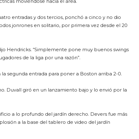
tricas moviéndose hacia el área.
uatro entradas y dos tercios, ponchó a cinco y no dio
odos jonrones en solitario, por primera vez desde el 20
, dijo Hendricks. “Simplemente pone muy buenos swings
gadores de la liga por una razón”.
 la segunda entrada para poner a Boston arriba 2-0.
o. Duvall giró en un lanzamiento bajo y lo envió por la
ificio a lo profundo del jardín derecho. Devers fue más
osión a la base del tablero de video del jardín