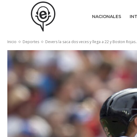
NACIONALES
IN
Inicio
Deportes
Devers la saca dos veces y llega a 22 y Boston Rojas..