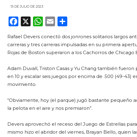
15 DE JULIO DE 2023
F
X
W
E
C
a
h
m
o
Rafael Devers conectó dos jonrones solitarios largos an
c
a
ai
m
carreras y tres carreras impulsadas en su primera apert
e
ts
l
p
Rojas de Boston superaron a los Cachorros de Chicago 8 -
b
A
ar
o
p
ti
Adam Duvall, Triston Casas y Yu Chang también fueron 
en 10 y escalar seis juegos por encima de .500 (49-43) 
o
p
r
movimiento.
k
“Obviamente, hoy (el parque) jugó bastante pequeño aq
la pelota en el aire y nos premiaron”.
Devers aprovechó el receso del Juego de Estrellas para
mismo hizo el abridor del viernes, Brayan Bello, quien l