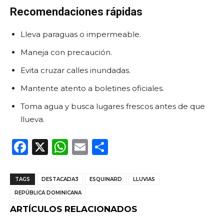
Recomendaciones rápidas
Lleva paraguas o impermeable.
Maneja con precaución.
Evita cruzar calles inundadas.
Mantente atento a boletines oficiales.
Toma agua y busca lugares frescos antes de que
llueva.
F
X
W
E
C
a
h
m
o
c
a
ai
m
TAGS
DESTACADA3
ESQUINARD
LLUVIAS
e
ts
l
p
REPÚBLICA DOMINICANA
b
A
ar
ARTÍCULOS RELACIONADOS