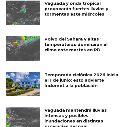
o
p
ti
Vaguada y onda tropical
o
p
r
provocarán fuertes lluvias y
tormentas este miércoles
k
Polvo del Sahara y altas
temperaturas dominarán el
clima este martes en RD
Temporada ciclónica 2026 inicia
el 1 de junio: esto advierte
Indomet a la población
Vaguada mantendrá lluvias
intensas y posibles
inundaciones en distintas
provincias del país