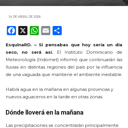
14 DE ABRIL DE 2026
F
X
W
E
C
a
h
m
o
EsquinaRD. – Si pensabas que hoy sería un día
c
a
ai
m
seco, no será así.
El Instituto Dominicano de
e
ts
l
p
Meteorología (Indomet) informó que continuarán las
b
A
ar
lluvias en distintas regiones del país por la influencia
o
p
ti
de una vaguada que mantiene el ambiente inestable.
o
p
r
Habrá agua en la mañana en algunas provincias y
k
nuevos aguaceros en la tarde en otras zonas.
Dónde lloverá en la mañana
Las precipitaciones se concentrarán principalmente