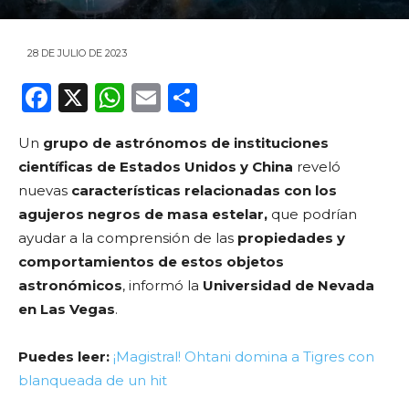
28 DE JULIO DE 2023
F
X
W
E
C
a
h
m
o
Un
grupo de astrónomos de instituciones
c
a
ai
m
científicas de Estados Unidos y China
reveló
e
ts
l
p
nuevas
características relacionadas con los
b
A
ar
agujeros negros de masa estelar,
que podrían
o
p
ti
ayudar a la comprensión de las
propiedades y
comportamientos de estos objetos
o
p
r
astronómicos
, informó la
Universidad de Nevada
k
en Las Vegas
.
Puedes leer:
¡Magistral! Ohtani domina a Tigres con
blanqueada de un hit