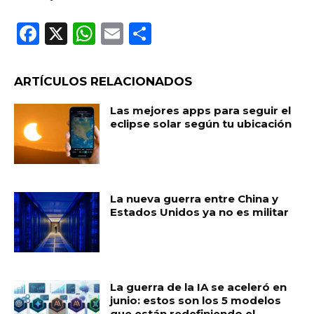
F
X
W
E
C
a
h
m
o
c
a
ai
m
ARTÍCULOS RELACIONADOS
e
ts
l
p
Las mejores apps para seguir el
b
A
ar
eclipse solar según tu ubicación
o
p
ti
o
p
r
k
La nueva guerra entre China y
Estados Unidos ya no es militar
La guerra de la IA se aceleró en
junio: estos son los 5 modelos
que están redefiniendo el