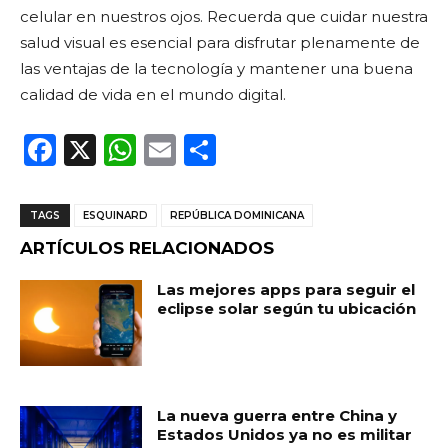
celular en nuestros ojos. Recuerda que cuidar nuestra
salud visual es esencial para disfrutar plenamente de
las ventajas de la tecnología y mantener una buena
calidad de vida en el mundo digital.
F
X
W
E
C
a
h
m
o
c
a
ai
m
TAGS
ESQUINARD
REPÚBLICA DOMINICANA
e
ts
l
p
ARTÍCULOS RELACIONADOS
b
A
ar
Las mejores apps para seguir el
o
p
ti
eclipse solar según tu ubicación
o
p
r
k
La nueva guerra entre China y
Estados Unidos ya no es militar