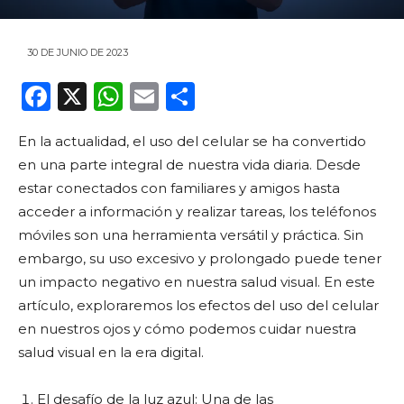
30 DE JUNIO DE 2023
F
X
W
E
C
a
h
m
o
En la actualidad, el uso del celular se ha convertido
c
a
ai
m
en una parte integral de nuestra vida diaria. Desde
e
ts
l
p
estar conectados con familiares y amigos hasta
b
A
ar
acceder a información y realizar tareas, los teléfonos
o
p
ti
móviles son una herramienta versátil y práctica. Sin
embargo, su uso excesivo y prolongado puede tener
o
p
r
un impacto negativo en nuestra salud visual. En este
k
artículo, exploraremos los efectos del uso del celular
en nuestros ojos y cómo podemos cuidar nuestra
salud visual en la era digital.
El desafío de la luz azul: Una de las